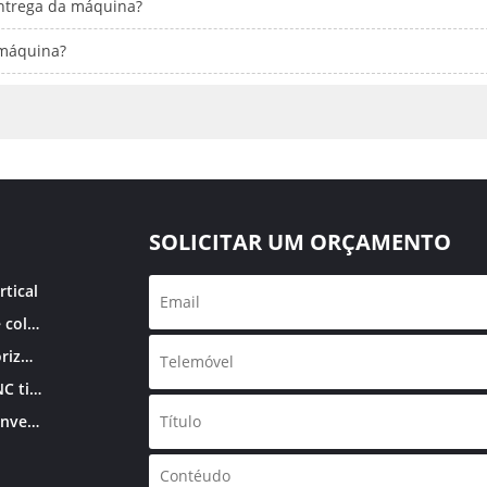
entrega da máquina?
 máquina?
SOLICITAR UM ORÇAMENTO
tical
Centro de usinagem de coluna dupla
Centro de usinagem horizontal
Centro de usinagem CNC tipo joelho
Centro de usinagem convencional tipo joelho