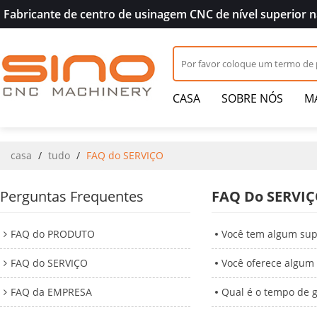
Fabricante de centro de usinagem CNC de nível superior n
CASA
SOBRE NÓS
MA
CONTATO
casa
/
tudo
/
FAQ do SERVIÇO
Perguntas Frequentes
FAQ Do SERVI
FAQ do PRODUTO
Você tem algum sup
FAQ do SERVIÇO
Você oferece algum
FAQ da EMPRESA
Qual é o tempo de 