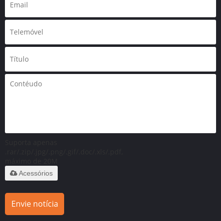
Suporta apenas
.rar/.zip/.jpg/.png/.gif/.doc/.xls/.pdf,
máximo de 20M
Acessórios
Envie notícia