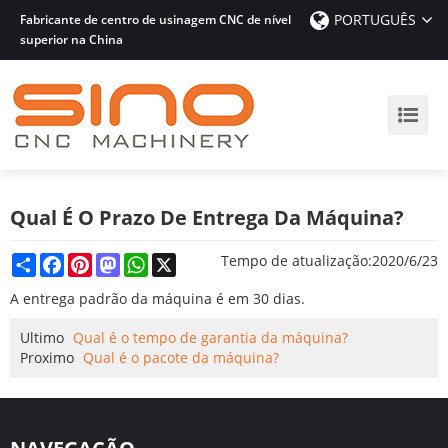
PORTUGUÊS
Fabricante de centro de usinagem CNC de nível
superior na China
Qual É O Prazo De Entrega Da Máquina?
Share
Facebook
Pinterest
Mastodon
WhatsApp
X
Tempo de atualização:
2020/6/23
A entrega padrão da máquina é em 30 dias.
Ultimo
Qual é o tempo de garantia da máquina?
Proximo
Qual é o pacote da máquina?