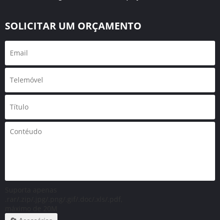
SOLICITAR UM ORÇAMENTO
Suporta apenas
.rar/.zip/.jpg/.png/.gif/.doc/.xls/.pdf,
máximo de 20M