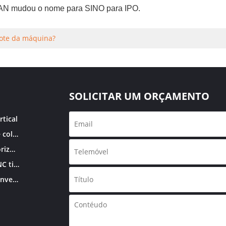
N mudou o nome para SINO para IPO.
cote da máquina?
SOLICITAR UM ORÇAMENTO
tical
Centro de usinagem de coluna dupla
Centro de usinagem horizontal
Centro de usinagem CNC tipo joelho
Centro de usinagem convencional tipo joelho