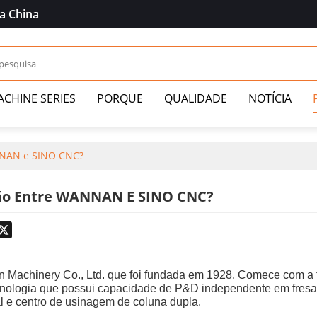
a China
CHINE SERIES
PORQUE
QUALIDADE
NOTÍCIA
NNAN e SINO CNC?
ção Entre WANNAN E SINO CNC?
odon
hatsApp
X
Machinery Co., Ltd. que foi fundada em 1928. Comece com a 
ecnologia que possui capacidade de P&D independente em fresad
l e centro de usinagem de coluna dupla.