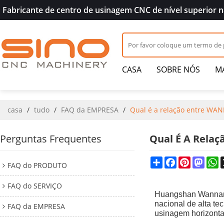
Fabricante de centro de usinagem CNC de nível superior n
CASA
SOBRE NÓS
MA
CONTATO
casa
/
tudo
/
FAQ da EMPRESA
/
Qual é a relação entre WA
Perguntas Frequentes
Qual É A Rela
Share
Facebook
Pinterest
Mast
W
FAQ do PRODUTO
FAQ do SERVIÇO
Huangshan Wannan 
nacional de alta t
FAQ da EMPRESA
usinagem horizonta