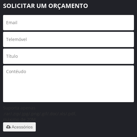
SOLICITAR UM ORÇAMENTO
Suporta apenas
.rar/.zip/.jpg/.png/.gif/.doc/.xls/.pdf,
máximo de 20M
Acessórios