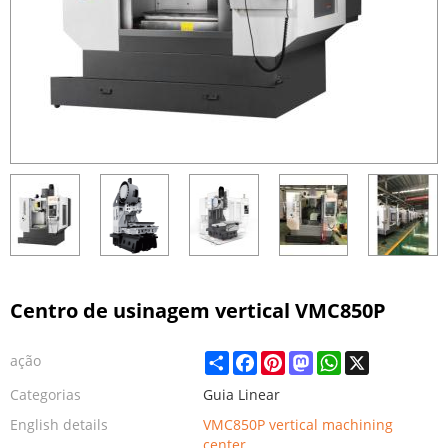
Centro de usinagem vertical VMC850P
Share
Facebook
Pinterest
Mastodon
WhatsApp
X
ação
Categorias
Guia Linear
English details
VMC850P vertical machining
center