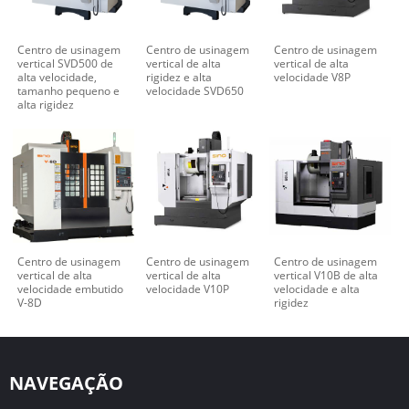
Centro de usinagem
Centro de usinagem
Centro de usinagem
vertical SVD500 de
vertical de alta
vertical de alta
alta velocidade,
rigidez e alta
velocidade V8P
tamanho pequeno e
velocidade SVD650
alta rigidez
Centro de usinagem
Centro de usinagem
Centro de usinagem
vertical de alta
vertical de alta
vertical V10B de alta
velocidade embutido
velocidade V10P
velocidade e alta
V-8D
rigidez
NAVEGAÇÃO