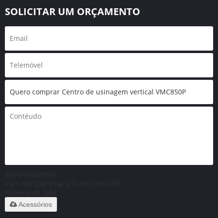
SOLICITAR UM ORÇAMENTO
Suporta apenas
.rar/.zip/.jpg/.png/.gif/.doc/.xls/.pdf,
máximo de 20M
Acessórios