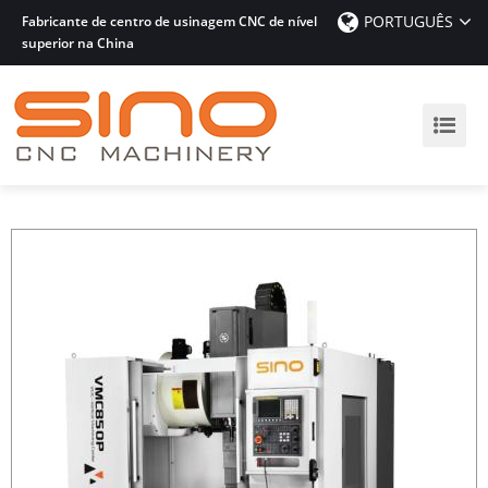
PORTUGUÊS
Fabricante de centro de usinagem CNC de nível
superior na China