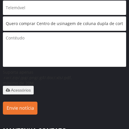
Suporta apenas
.rar/.zip/.jpg/.png/.gif/.doc/.xls/.pdf,
máximo de 20M
Acessórios
Envie notícia