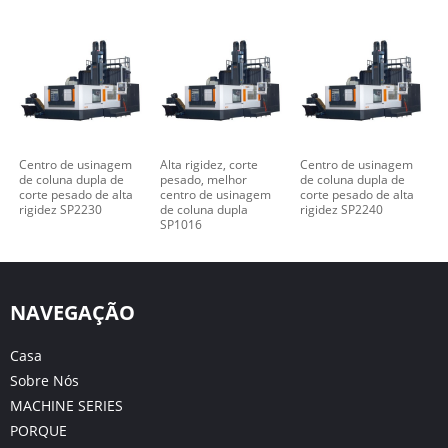
Centro de usinagem
Alta rigidez, corte
Centro de usinagem
de coluna dupla de
pesado, melhor
de coluna dupla de
corte pesado de alta
centro de usinagem
corte pesado de alta
rigidez SP2230
de coluna dupla
rigidez SP2240
SP1016
NAVEGAÇÃO
Casa
Sobre Nós
MACHINE SERIES
PORQUE