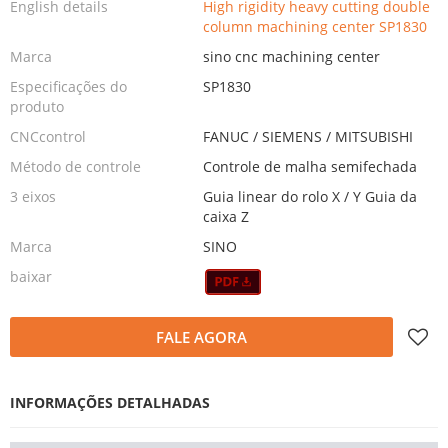
English details
High rigidity heavy cutting double
column machining center SP1830
Marca
sino cnc machining center
Especificações do
SP1830
produto
CNCcontrol
FANUC / SIEMENS / MITSUBISHI
Método de controle
Controle de malha semifechada
3 eixos
Guia linear do rolo X / Y Guia da
caixa Z
Marca
SINO
baixar
FALE AGORA
INFORMAÇÕES DETALHADAS