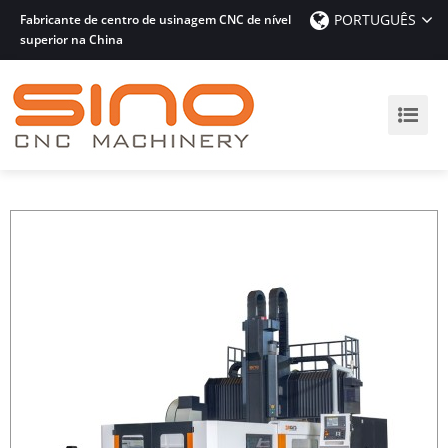
PORTUGUÊS
Fabricante de centro de usinagem CNC de nível
superior na China