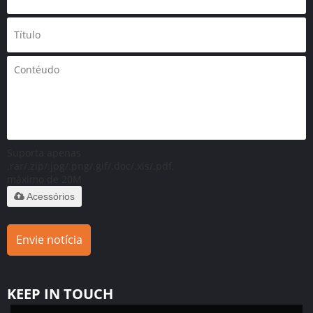
Suporta apenas
.rar/.zip/.jpg/.png/.gif/.doc/.xls/.pdf,
máximo de 20M
Acessórios
Envie notícia
KEEP IN TOUCH